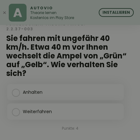
AUTOVIO
AUTOVIO
×
INSTALLIEREN
Theorie lernen
Kostenlos im Play Store
FÜHRERSCHEIN THEORIE FRAGE:
2.2.37-003
Sie fahren mit ungefähr 40
km/h. Etwa 40 m vor Ihnen
wechselt die Ampel von „Grün“
auf „Gelb“. Wie verhalten Sie
sich?
Anhalten
Weiterfahren
Punkte: 4