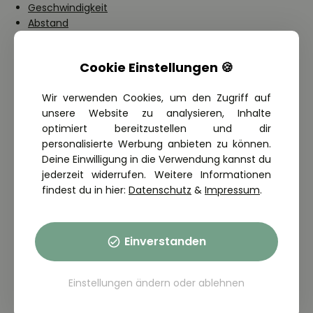
Geschwindigkeit
Abstand
Überholen
Benutzung von Fahrstreifen durch Kraftfahrzeuge
Cookie Einstellungen 🍪
Abbiegen, Wenden und Rückwärtsfahren
Halten und Parken
Wir verwenden Cookies, um den Zugriff auf
Einrichtungen zur Überwachung der Parkzeit
unsere Website zu analysieren, Inhalte
Liegenbleiben und Abschleppen von Fahrzeugen
optimiert bereitzustellen und dir
Sorgfaltspflichten
personalisierte Werbung anbieten zu können.
Beleuchtung
Deine Einwilligung in die Verwendung kannst du
Warnzeichen
jederzeit widerrufen. Weitere Informationen
Bahnübergänge
findest du in hier:
Datenschutz
&
Impressum
.
Autobahnen und Kraftfahrstraßen
Ladung
Personenbeförderung
Sonstige Pflichten des Fahrzeugführers
Einverstanden
Verhalten an Fußgängerüberwegen und gegenüber
Fußgängern
Einstellungen ändern
oder
ablehnen
Sonntagsfahrverbot
Übermäßige Straßenbenutzung