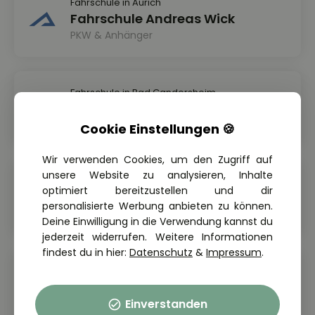
Fahrschule in Aurich
Fahrschule Andreas Wick
PKW & Anhänger
Fahrschule in Bad Gandersheim
Fahrschule Bienio
PKW, Motorrad & Anhänger
Cookie Einstellungen 🍪
Wir verwenden Cookies, um den Zugriff auf
unsere Website zu analysieren, Inhalte
Fahrschule in Berlin
optimiert bereitzustellen und dir
Fahrschule KAYA
personalisierte Werbung anbieten zu können.
PKW & Führerschein ab 17
Deine Einwilligung in die Verwendung kannst du
jederzeit widerrufen. Weitere Informationen
findest du in hier:
Datenschutz
&
Impressum
.
Fahrschule in Biberach & Laupheim
AUTOVIO Fahrschule Biberach
Einverstanden
PKW & Anhänger