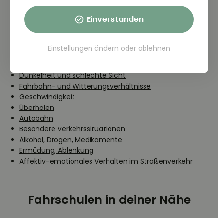
Bereite dich auf deine Führerschein Theorieprüfung vor.
Einverstanden
Lerne auch die Theoriefragen weiterer passender
Themen.
Einstellungen ändern
oder
ablehnen
Grundformen des Verkehrsverhaltens
Verhalten gegenüber Fußgängern
Dunkelheit und schlechte Sicht
Fahrbahn- und Witterungsverhältnisse
Geschwindigkeit
Überholen
Autobahn
Besondere Verkehrssituationen
Alkohol, Drogen, Medikamente
Ermüdung, Ablenkung
Affektiv-emotionales Verhalten im Straßenverkehr
Fahrschulen in deiner Nähe