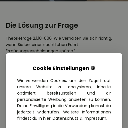
Die Lösung zur Frage
Theoriefrage 2.1.10-006: Wie verhalten Sie sich richtig,
wenn Sie bei einer nächtlichen Fahrt
Ermüdungserscheinungen spüren?
Richtig: Ich unterbreche die Fahrt für eine
Cookie Einstellungen 🍪
ausreichende Pause ✅
Richtig: Ich lasse nach Möglichkeit einen Mitfahrer
fahren ✅
Wir verwenden Cookies, um den Zugriff auf
Falsch: Ich verzichte auf eine Unterbrechung und
unsere Website zu analysieren, Inhalte
kämpfe gegen die Müdigkeit an ❌
optimiert bereitzustellen und dir
personalisierte Werbung anbieten zu können.
Deine Einwilligung in die Verwendung kannst du
jederzeit widerrufen. Weitere Informationen
Weitere passende Führerschein
findest du in hier:
Datenschutz
&
Impressum
.
Themen