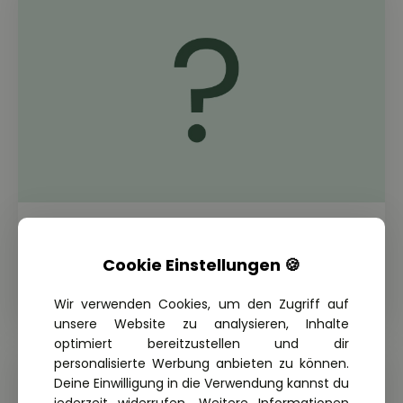
THEORIE FRAGE: 2.1.03-020
Wann kann starker Seitenwind
Cookie Einstellungen 🍪
besonders gefährlich werden?
Wir verwenden Cookies, um den Zugriff auf
unsere Website zu analysieren, Inhalte
optimiert bereitzustellen und dir
personalisierte Werbung anbieten zu können.
Deine Einwilligung in die Verwendung kannst du