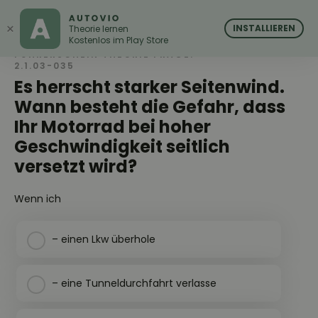
AUTOVIO
AUTOVIO
×
INSTALLIEREN
Theorie lernen
Kostenlos im Play Store
FÜHRERSCHEIN THEORIE FRAGE:
2.1.03-035
Es herrscht starker Seitenwind.
Wann besteht die Gefahr, dass
Ihr Motorrad bei hoher
Geschwindigkeit seitlich
versetzt wird?
Wenn ich
– einen Lkw überhole
– eine Tunneldurchfahrt verlasse