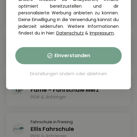
Fahrschule in Clausthal-Zellerfeld
optimiert bereitzustellen und dir
Omega Fahrschule
personalisierte Werbung anbieten zu können.
PKW & Anhänger
Deine Einwilligung in die Verwendung kannst du
jederzeit widerrufen. Weitere Informationen
findest du in hier:
Datenschutz
&
Impressum
.
Fahrschule in Eutin & Malente
Fahrschule Asphaltwikinger
Einverstanden
PKW, Motorrad & Anhänger
Einstellungen ändern
oder
ablehnen
Fahrschule in Frankenthal & Worms
Fame – Fahrschule Merz
PKW & Anhänger
Fahrschule in Freising
Ellis Fahrschule
PKW & Anhänger