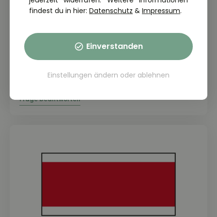
jederzeit widerrufen. Weitere Informationen
findest du in hier:
Datenschutz
&
Impressum
.
Einverstanden
THEORIE FRAGE: 1.4.42-120
Worauf weist dieses Verkehrszeichen
Einstellungen ändern
oder
ablehnen
hin?