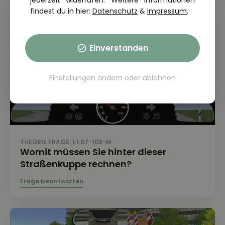
jederzeit widerrufen. Weitere Informationen
findest du in hier:
Datenschutz
&
Impressum
.
Einverstanden
Einstellungen ändern
oder
ablehnen
THEORIE FRAGE: 1.1.07-103-M
Womit müssen Sie hinter dieser
Straßenkuppe rechnen?