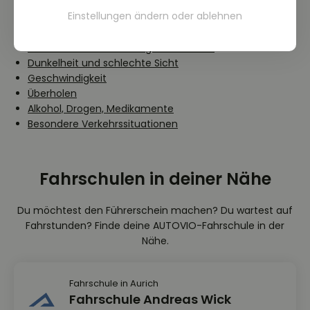
Einstellungen ändern
oder
ablehnen
Grundformen des Verkehrsverhaltens
Verhalten gegenüber Fußgängern
Fahrbahn- und Witterungsverhältnisse
Dunkelheit und schlechte Sicht
Geschwindigkeit
Überholen
Alkohol, Drogen, Medikamente
Besondere Verkehrssituationen
Fahrschulen in deiner Nähe
Du möchtest den Führerschein machen? Du wartest auf
Fahrstunden? Finde deine AUTOVIO-Fahrschule in der
Nähe.
Fahrschule in Aurich
Fahrschule Andreas Wick