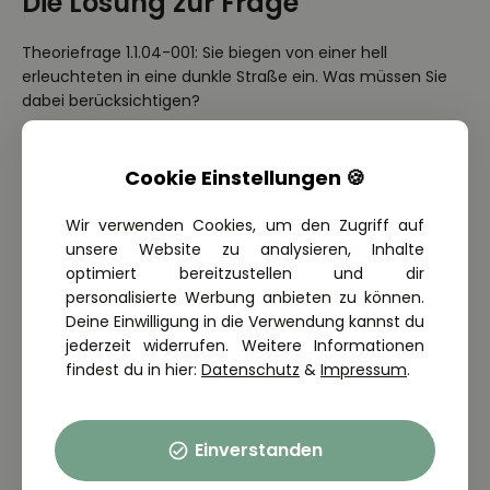
Die Lösung zur Frage
Theoriefrage 1.1.04-001: Sie biegen von einer hell
erleuchteten in eine dunkle Straße ein. Was müssen Sie
dabei berücksichtigen?
Richtig: Die Augen gewöhnen sich nur langsam an
die Dunkelheit ✅
Cookie Einstellungen 🍪
Richtig: Hindernisse sind schlechter zu erkennen als
vorher ✅
Wir verwenden Cookies, um den Zugriff auf
Falsch: Schon beim Abbiegen haben sich Ihre Augen
unsere Website zu analysieren, Inhalte
vollständig an die Dunkelheit gewöhnt ❌
optimiert bereitzustellen und dir
personalisierte Werbung anbieten zu können.
Deine Einwilligung in die Verwendung kannst du
Weitere passende Führerschein
jederzeit widerrufen. Weitere Informationen
findest du in hier:
Datenschutz
&
Impressum
.
Themen
Bereite dich auf deine Führerschein Theorieprüfung vor.
Einverstanden
Lerne auch die Theoriefragen weiterer passender
Themen.