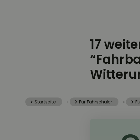
17 weit
“Fahrb
Witteru
Startseite
»
Für Fahrschüler
»
Fü