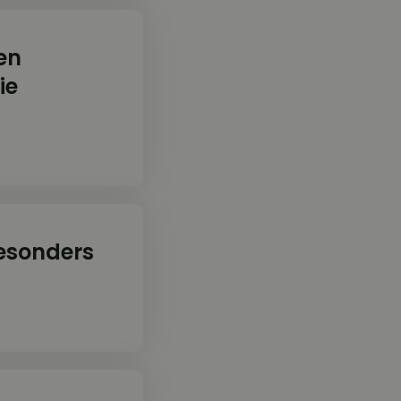
en
ie
esonders