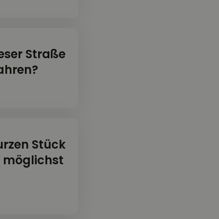
eser Straße
ahren?
urzen Stück
er möglichst