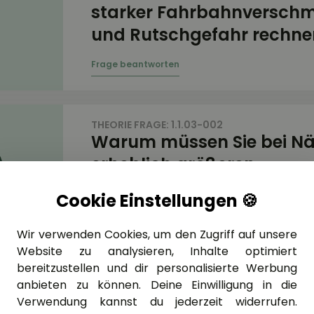
starker Fahrbahnversch
und Rutschgefahr rechne
THEORIE FRAGE: 1.1.03-002
Warum müssen Sie bei Nä
erheblich größeren
Sicherheitsabstand einhal
Cookie Einstellungen 🍪
trockener Fahrbahn?
Wir verwenden Cookies, um den Zugriff auf unsere
Website zu analysieren, Inhalte optimiert
bereitzustellen und dir personalisierte Werbung
anbieten zu können. Deine Einwilligung in die
THEORIE FRAGE: 1.1.03-003
Verwendung kannst du jederzeit widerrufen.