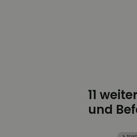
11 weit
und Bef
Start