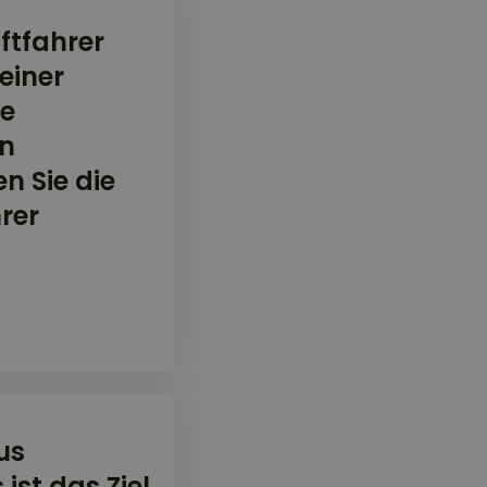
aftfahrer
einer
ie
an
n Sie die
rer
us
ist das Ziel