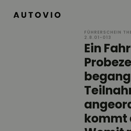
AUTOVIO
FÜHRERSCHEIN TH
2.8.01-013
Ein Fah
Probeze
begange
Teilna
angeord
kommt d