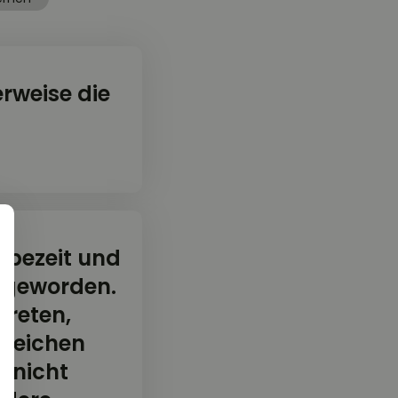
rweise die
robezeit und
g geworden.
treten,
szeichen
“ nicht