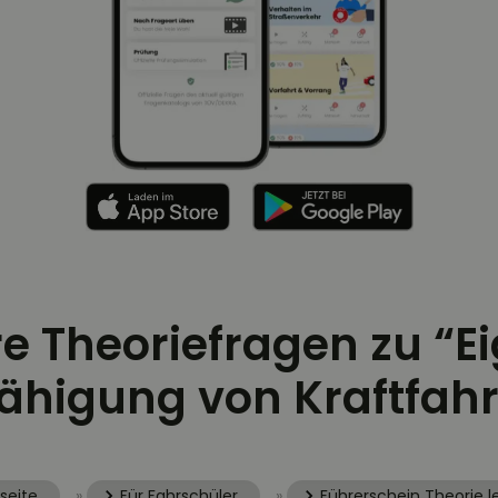
ere Theoriefragen zu “
ähigung von Kraftfah
seite
»
Für Fahrschüler
»
Führerschein Theorie l