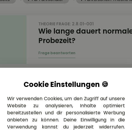
THEORIE FRAGE: 2.8.01-001
Wie lange dauert normale
Probezeit?
THEORIE FRAGE: 2.8.01-009
Cookie Einstellungen 🍪
Sie befinden sich in der P
sind bisher nicht auffälli
Wir verwenden Cookies, um den Zugriff auf unsere
Welche Folgen können ein
Website zu analysieren, Inhalte optimiert
wenn Sie an dem Verkehr
bereitzustellen und dir personalisierte Werbung
anbieten zu können. Deine Einwilligung in die
„Halt. Vorfahrt gewähren.
Verwendung kannst du jederzeit widerrufen.