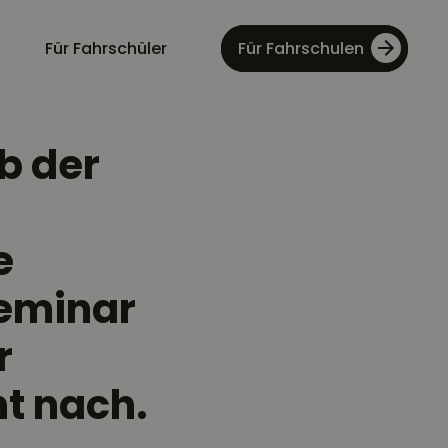
Für Fahrschüler
Für Fahrschulen
b der
e
eminar
r
t nach.