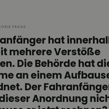
EORIE FRAGE:
ranfänger hat innerhal
it mehrere Verstöße
n. Die Behörde hat di
hme an einem Aufbaus
net. Der Fahranfänge
ieser Anordnung nich