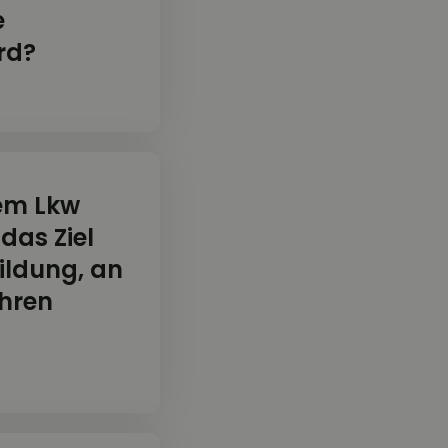
e
rd?
nem Lkw
das Ziel
ildung, an
ahren