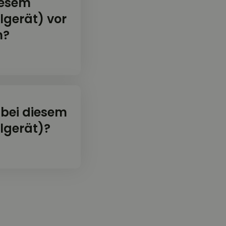
iesem
lgerät) vor
n?
 bei diesem
lgerät)?