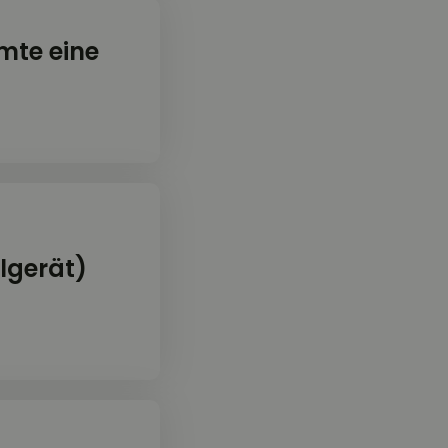
mte eine
lgerät)