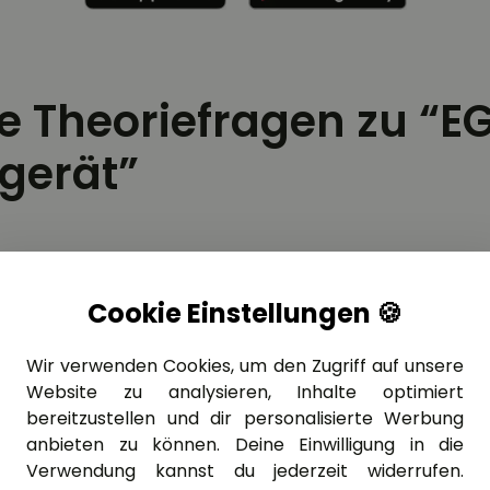
re Theoriefragen zu “E
lgerät”
»
Führerschein Theorie lernen
»
2.6 – Vorschrif
Cookie Einstellungen 🍪
2.6.05 – EG-Kontrollgerät
»
Wir verwenden Cookies, um den Zugriff auf unsere
Website zu analysieren, Inhalte optimiert
THEORIE FRAGE: 2.6.05-216
bereitzustellen und dir personalisierte Werbung
Welchen Zweck erfüllt die
anbieten zu können. Deine Einwilligung in die
Fahrerkarte?
Verwendung kannst du jederzeit widerrufen.