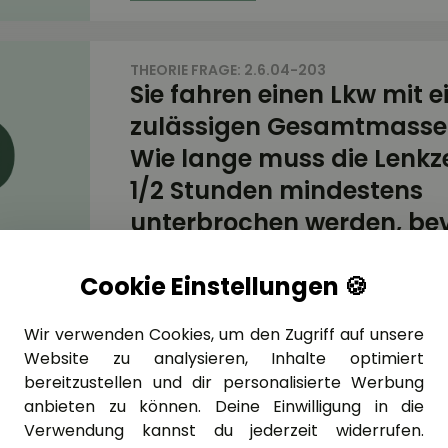
THEORIE FRAGE: 2.6.04-203
Sie fahren einen Lkw mit e
zulässigen Gesamtmasse v
Wie lange muss die Lenkz
1/2 Stunden mindestens
unterbrochen werden, bev
weiterfahren?
Cookie Einstellungen 🍪
Wir verwenden Cookies, um den Zugriff auf unsere
Website zu analysieren, Inhalte optimiert
bereitzustellen und dir personalisierte Werbung
THEORIE FRAGE: 2.6.04-205
Wie viele Stunden beträgt
anbieten zu können. Deine Einwilligung in die
Verwendung kannst du jederzeit widerrufen.
zulässige Tageslenkzeit, 