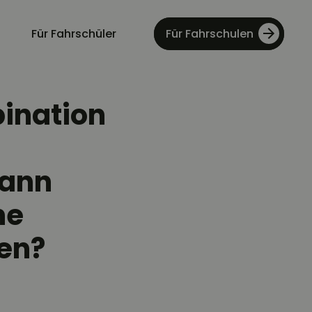
Für Fahrschüler
Für Fahrschulen
ination
Wann
ne
en?