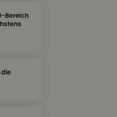
U-Bereich
chstens
 die