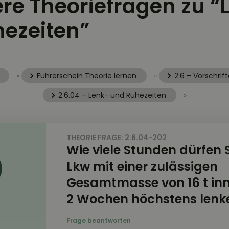
ere Theoriefragen zu “
ezeiten”
»
Führerschein Theorie lernen
»
2.6 – Vorschrif
2.6.04 – Lenk- und Ruhezeiten
»
THEORIE FRAGE: 2.6.04-202
Wie viele Stunden dürfen S
Lkw mit einer zulässigen
Gesamtmasse von 16 t in
2 Wochen höchstens lenk