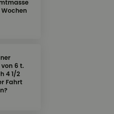
samtmasse
ei Wochen
iner
von 6 t.
h 4 1/2
r Fahrt
en?