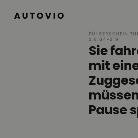
AUTOVIO
FÜHRERSCHEIN TH
2.6.04-319
Sie fah
mit ein
Zugges
müssen 
Pause s