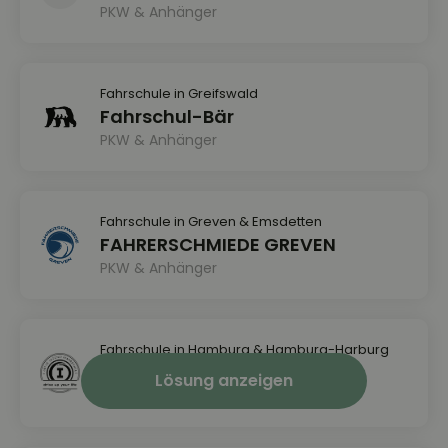
PKW & Anhänger
Fahrschule in Greifswald
Fahrschul-Bär
PKW & Anhänger
Fahrschule in Greven & Emsdetten
FAHRERSCHMIEDE GREVEN
PKW & Anhänger
Fahrschule in Hamburg & Hamburg-Harburg
I Drive Intensivfahrschule
Lösung anzeigen
PKW & Führerschein ab 17