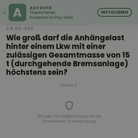
AUTOVIO
AUTOVIO
×
INSTALLIEREN
Theorie lernen
Kostenlos im Play Store
FÜHRERSCHEIN THEORIE FRAGE:
2.6.03-304
Wie groß darf die Anhängelast
hinter einem Lkw mit einer
zulässigen Gesamtmasse von 15
t (durchgehende Bremsanlage)
höchstens sein?
Punkte: 3
Offizielle TÜV | DEKRA Fragen für die
Führerschein Theorieprüfung