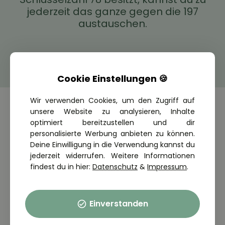
jederzeit das ganze gegen die 197
austauschen.
Cookie Einstellungen 🍪
Wir verwenden Cookies, um den Zugriff auf
unsere Website zu analysieren, Inhalte
optimiert bereitzustellen und dir
Häufige Fragen zum B197
personalisierte Werbung anbieten zu können.
Deine Einwilligung in die Verwendung kannst du
jederzeit widerrufen. Weitere Informationen
Ist die Führerscheinklasse B197 teurer?
findest du in hier:
Datenschutz
&
Impressum
.
Nein. Du machst genau so viele Fahrstunden wie bei
Sind die 10 Schaltstunden zusätzlich?
der alten Führerscheinklasse B.
Einverstanden
Nein. Die 10 Fahrstunden auf einem Schaltfahrzeug
Dauert die Führerscheinklasse B197
werden in den Pflichtstunden integriert.