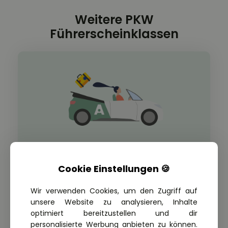
Weitere PKW
Führerscheinklassen
Cookie Einstellungen 🍪
FÜHRERSCHEINKLASSEN AUTO
Führerscheinklasse B197
Wir verwenden Cookies, um den Zugriff auf
Modern und einfach. Mit der Führerscheinklasse
unsere Website zu analysieren, Inhalte
B197 die praktische Prüfung auf einem
optimiert bereitzustellen und dir
Automatik Fahrzeug machen und trotzdem
personalisierte Werbung anbieten zu können.