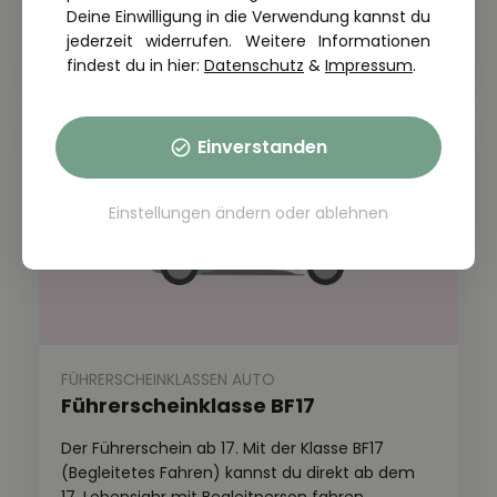
Gangschaltung fahren dürfen.
Deine Einwilligung in die Verwendung kannst du
jederzeit widerrufen. Weitere Informationen
findest du in hier:
Datenschutz
&
Impressum
.
Einverstanden
Einstellungen ändern
oder
ablehnen
FÜHRERSCHEINKLASSEN AUTO
Führerscheinklasse BF17
Der Führerschein ab 17. Mit der Klasse BF17
(Begleitetes Fahren) kannst du direkt ab dem