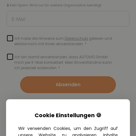
Absenden
Cookie Einstellungen 🍪
Wir verwenden Cookies, um den Zugriff auf
Du hast Fragen zum Event?
unsere Website zu analysieren, Inhalte