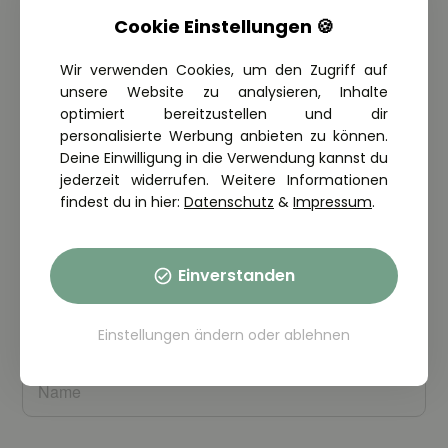
Cookie Einstellungen 🍪
Jetzt Startplatz sichern!
Wir verwenden Cookies, um den Zugriff auf
unsere Website zu analysieren, Inhalte
Wir informieren dich zeitnah, ob du einen der limitierten
optimiert bereitzustellen und dir
Startplätze zum Mitfahren bekommst. Natürlich alles
personalisierte Werbung anbieten zu können.
kostenlos und unverbindlich!
Deine Einwilligung in die Verwendung kannst du
jederzeit widerrufen. Weitere Informationen
findest du in hier:
Datenschutz
&
Impressum
.
Einverstanden
Einstellungen ändern
oder
ablehnen